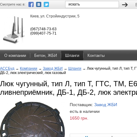
Смотрите нас в:
Киев, ул. Стройиндустрии, 5
(067)748-73-63
(099)407-75-71
О компании
Бетон, ЖБИ
Шланги
Контакты
АССБуд
→
Компании
→
Завод ЖБИ
→
Шланги
→
Люк чугунный, тип Л, тип Т, 
ДБ-2, люк электрический, люк газовый
Люк чугунный, тип Л, тип Т, ГТС, ТМ, Е6
ливнеприёмник, ДБ-1, ДБ-2, люк электр
Поставщик:
Завод ЖБИ
есть в наличии
1650 грн.