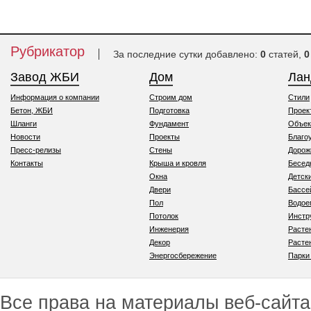
Рубрикатор
За последние сутки добавлено:
0
статей,
0
Завод ЖБИ
Дом
Ла
Информация о компании
Строим дом
Стили
Бетон, ЖБИ
Подготовка
Проек
Шланги
Фундамент
Объек
Новости
Проекты
Благо
Пресс-релизы
Стены
Дорож
Контакты
Крыша и кровля
Бесед
Окна
Детск
Двери
Бассе
Пол
Водо
Потолок
Инстр
Инженерия
Расте
Декор
Расте
Энергосбережение
Парки
Все права на материалы веб-сайта 